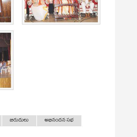
బిరుదులు
అభినందన సభ